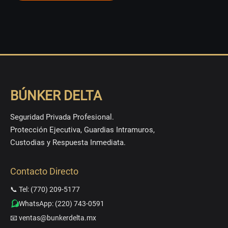
BÚNKER DELTA
Seguridad Privada Profesional.
Protección Ejecutiva, Guardias Intramuros,
Custodias y Respuesta Inmediata.
Contacto Directo
📞 Tel: (770) 209-5177
WhatsApp: (220) 743-0591
📧 ventas@bunkerdelta.mx