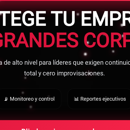
TEGE TU EMP
DGSP
Registro ante la Dirección General de
GRANDES COR
Seguridad Privada de la Secretaría de
Seguridad Ciudadana.
 de alto nivel para líderes que exigen continui
total y cero improvisaciones.
IMSS
📡 Monitoreo y control
📊 Reportes ejecutivos
Registro patronal vigente en el Instituto
Mexicano del Seguro Social.