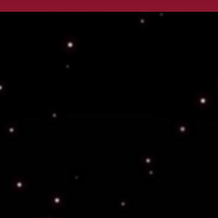
de Seguridad Privad
s servicios de vigilancia y seguridad privada en 
dia desde $20,000.00 MXN + IVA; levantamiento pr
👮‍♂️ Ver Nuestros Servicios
Cotiza Ahora