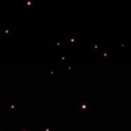
rofesionales de Guardias 
ervicios de guardias está diseñada para ofrecer protecci
adaptada a cada necesidad, garantizando su tranquilidad