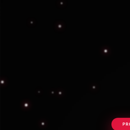
Precios
Precios justos
En el sector de la seguridad 
de los costos operativos a la
calidad comienza con profesi
pago de salarios justos y pre
clientes.
Cert
PR