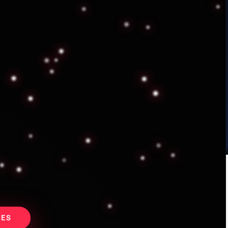
o digno
 y 12%, destinando más del 56%
ndemos que un servicio de alta
idos. Por eso, priorizamos el
iva y la confianza de nuestros
iales
SES