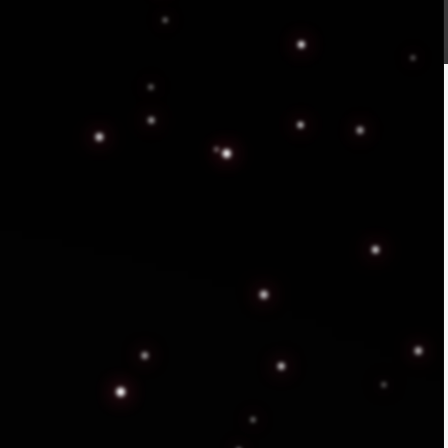
y Vigilancia
ón especializada y
.