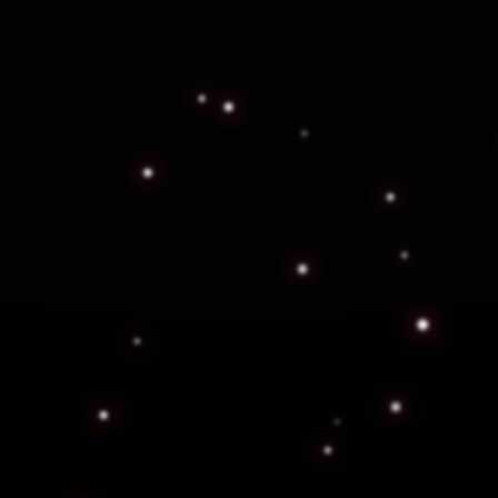
iso Federal — Datos Verific
isitos establecidos por la normativa Federal de Segurida