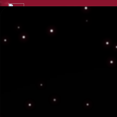
"; -->
Empresa 
En Búnker Delta ofrecemo
guar