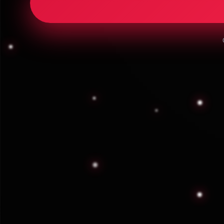
FONACOT
Registro ante el Instituto FONACOT para
beneficios crediticios de empleados.