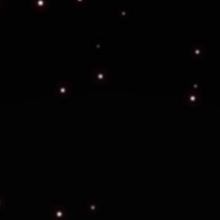
Escoltas
Servicio discreto y altamente capacitado para
protección personal de ejecutivos,
personalidades y familias, en entornos fijos y
móviles.
Ver más información
os para garantizar seguridad re