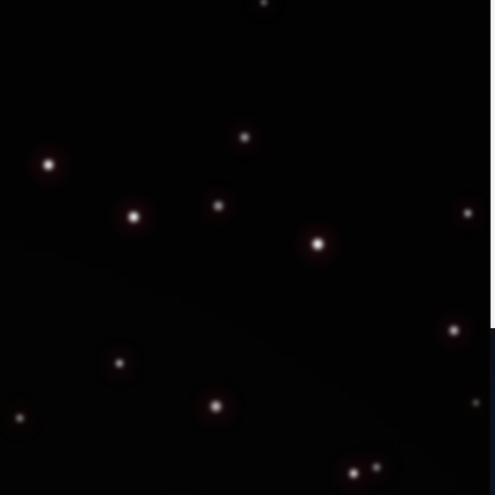
Custodias de Mercancías
Protección especializada de mercancías,
transporte seguro y vigilancia en todo el
proceso logístico, asegurando tus activos.
Ver más información
al, eficiente y medible