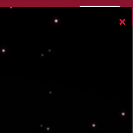
☰ Mostrar Menú
×
a en CDMX
CDMX. Tu seguridad con un
evio.