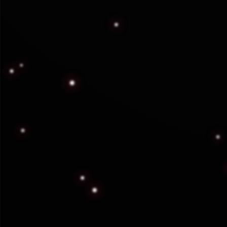
Permiso de Operación N
Contamos con Permiso Federal vigente ot
documento se encuentra protegida para c