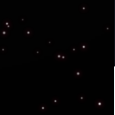
ables
d Privada. La siguiente