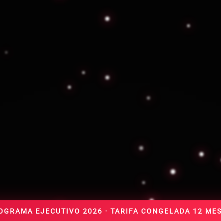
 justos
Turnos
Jornadas
Condiciones
Respet
privada en México, los márgenes de utilidad oscilan entre el 10
 compensación del personal especializado. En Búnker Delta, ente
onales de seguridad bien remunerados, capacitados y compromet
staciones competitivas, fortaleciendo así la estabilidad operat
ificaciones y Permisos Ofic
OGRAMA EJECUTIVO 2026 · TARIFA CONGELADA 12 ME