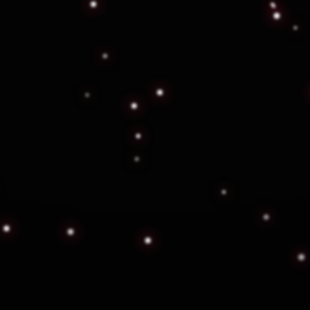
acional
orgado por la Secretaría de Seguridad Ciudadana. Por se
lientes registrados
🔒 Reservado — Acceso exclusivo
Exclusivo para clientes, solicita cotización y recíbelo en tu correo.