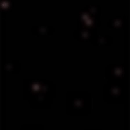
UNIFORME Y EQUIPO
DE NUESTROS
GUARDIAS
Cada elemento porta uniformes tácticos y
accesorios de alto rendimiento, diseñados para