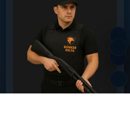
Custodio Armado
Chaleco antibalas, uniforme táctico oscuro, botas de
combate y cinturón con equipo especializado.