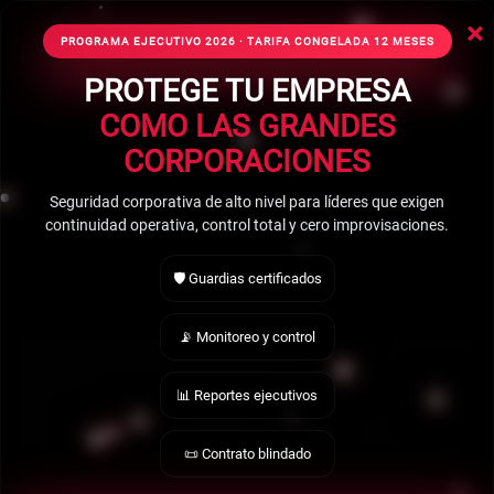
×
☰ Mostrar Menú
PROGRAMA EJECUTIVO 2026 · TARIFA CONGELADA 12 MESES
PROTEGE TU EMPRESA
COMO LAS GRANDES
GUARDIAS DE
CORPORACIONES
SEGURIDAD
Seguridad corporativa de alto nivel para líderes que exigen
continuidad operativa, control total y cero improvisaciones.
PRIVADA EN
🛡️ Guardias certificados
PERINORTE
📡 Monitoreo y control
En Búnker Delta ofrecemos guardias de
seguridad privada en Perinorte. Tu seguridad
📊 Reportes ejecutivos
con un guardia desde $20,000.00 MXN + IVA;
levantamiento previo.
📜 Contrato blindado