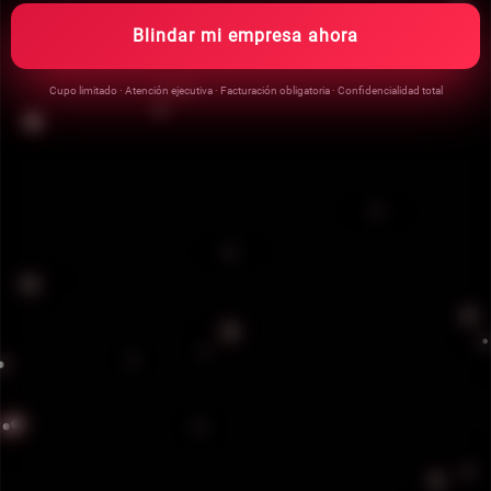
Blindar mi empresa ahora
💬 Cotiza Ahora
Cupo limitado · Atención ejecutiva · Facturación obligatoria · Confidencialidad total
👮‍♂️ Ver Nuestros Servicios