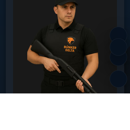
Custodio Armado
Chaleco antibalas, uniforme táctico oscuro, botas de
combate y cinturón con equipo especializado.