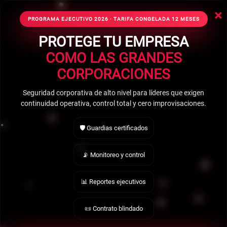
×
☰ Mostrar Menú
PROGRAMA EJECUTIVO 2026 · TARIFA CONGELADA 12 MESES
PROTEGE TU EMPRESA
COMO LAS GRANDES
GUARDIAS DE
CORPORACIONES
SEGURIDAD
Seguridad corporativa de alto nivel para líderes que exigen
continuidad operativa, control total y cero improvisaciones.
PRIVADA EN
🛡️ Guardias certificados
COYOACÁN
📡 Monitoreo y control
En Búnker Delta ofrecemos guardias de
seguridad privada en Coyoacán. Tu seguridad
📊 Reportes ejecutivos
con un guardia desde $17,000.00 MXN + IVA;
levantamiento previo.
📜 Contrato blindado