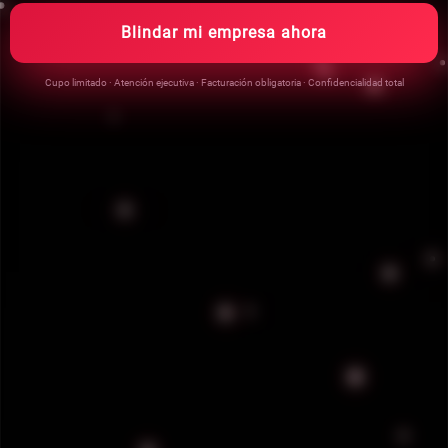
Blindar mi empresa ahora
💬 Cotiza Ahora
Cupo limitado · Atención ejecutiva · Facturación obligatoria · Confidencialidad total
👮‍♂️ Ver Nuestros Servicios