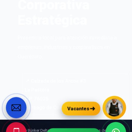
Corporativa
Estratégica
Presencia local para atención inmediata a
empresas, industrias y corporativos en
Querétaro.
📍 Calzada de los Arcos #3
La Pastora
C.P. 76025
Santiago de Querétaro, Querétaro
➜
Vacantes
© 2026 Búnker Delta Seguridad Privada. Todos los derechos