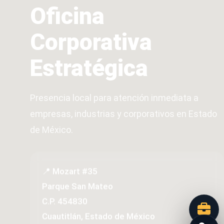
Oficina
Corporativa
Estratégica
Presencia local para atención inmediata a
empresas, industrias y corporativos en Estado
de México.
📍 Mozart #35
Parque San Mateo
C.P. 454830
Cuautitlán, Estado de México