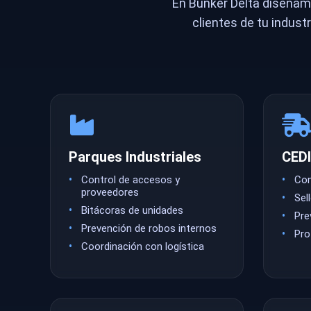
En Búnker Delta diseñam
clientes de tu indus
Parques Industriales
CEDI
Control de accesos y
Con
proveedores
Sel
Bitácoras de unidades
Pre
Prevención de robos internos
Pro
Coordinación con logística