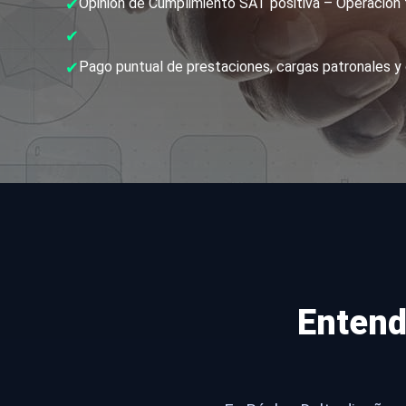
✔
Opinión de Cumplimiento SAT positiva – Operación 
✔
✔
Pago puntual de prestaciones, cargas patronales y 
Entend