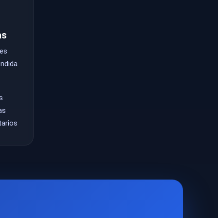
as
les
endida
s
as
tarios