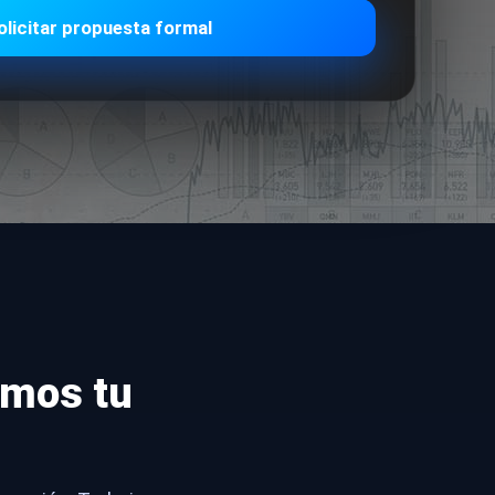
olicitar propuesta formal
emos tu