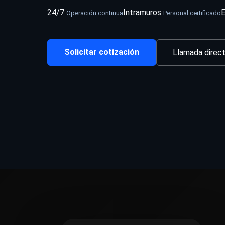
24/7
Intramuros
E
Operación continua
Personal certificado
Solicitar cotización
Llamada direc