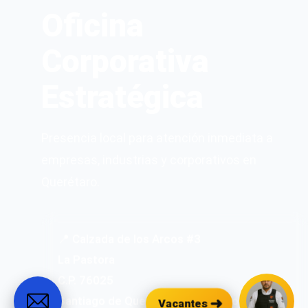
Oficina
Corporativa
Estratégica
Presencia local para atención inmediata a
empresas, industrias y corporativos en
Querétaro.
📍 Calzada de los Arcos #3
La Pastora
C.P. 76025
Santiago de Querétaro, Querétaro
➜
Vacantes